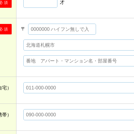
才
必 須
〒
必 須
自宅）
携帯）