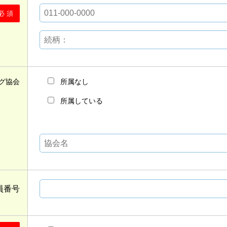
必 須
グ協会
所属なし
所属している
員番号