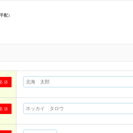
手配）
必 須
必 須