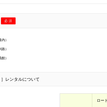
ン
必 須
稚内）
釧路）
函館）
ト］レンタルについて
ロー