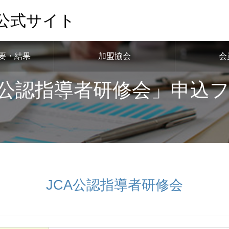
公式サイト
要・結果
加盟協会
会
A公認指導者研修会」申込
JCA公認指導者研修会