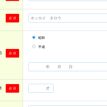
ナ）
必 須
昭和
平成
月日
必 須
年齢
必 須