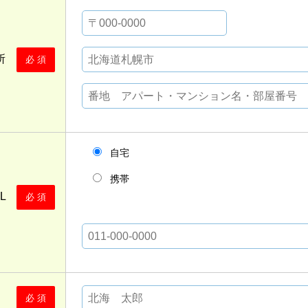
住所
必 須
自宅
携帯
EL
必 須
字）
必 須