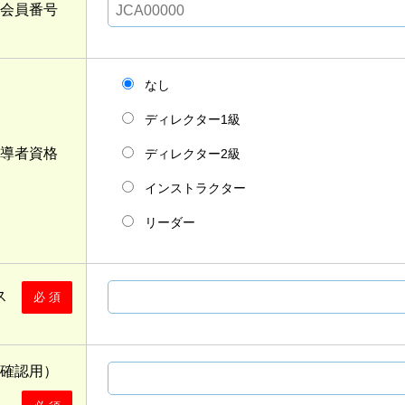
CA会員番号
なし
ディレクター1級
指導者資格
ディレクター2級
インストラクター
リーダー
レス
必 須
（確認用）