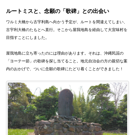
ルートミスと、念願の「歌碑」との出会い
ワルミ大橋から古宇利島へ向かう予定が、ルートを間違えてしまい、
古宇利大橋のたもとへ直行。そこから屋我地島を経由して大宜味村を
目指すことにしました。
屋我地島に立ち寄ったのには理由があります。それは、沖縄民謡の
「ヨーテー節」の歌碑を探し当てること。地元自治会の方の親切な案
内のおかげで、ついに念願の歌碑にたどり着くことができました！