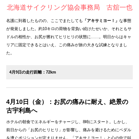
北海道サイクリング協会事務局 古舘一也
名護に到着したものの、ここでまたしても
「アキサミヨー！」
な事態
が発覚しました。約10キロの荷物を背負い続けたせいか、それともサ
ドルの相性か、お尻が擦れてヒリヒリの状態に……。明日からはキャ
リアに固定できるとはいえ、この痛みが旅の大きな試練となりまし
た。
4月9日の走行距離：72km
4月10日（金）：お尻の痛みに耐え、絶景の
古宇利島へ
ホテルの朝食でエネルギーをチャージし、8時にスタート。しかし、
前日からの「お尻のヒリヒリ」が影響し、痛みを避けるためにペダル
を漕ぐポジションが定まりません。「アキサミヨー！」と心の中で叫