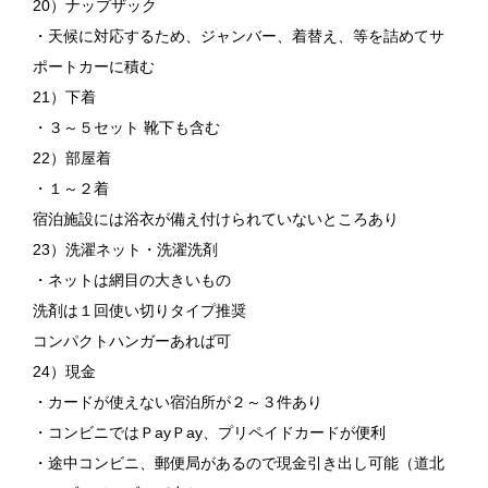
20）ナップザック
・天候に対応するため、ジャンバー、着替え、等を詰めてサ
ポートカーに積む
21）下着
・３～５セット 靴下も含む
22）部屋着
・１～２着
宿泊施設には浴衣が備え付けられていないところあり
23）洗濯ネット・洗濯洗剤
・ネットは網目の大きいもの
洗剤は１回使い切りタイプ推奨
コンパクトハンガーあれば可
24）現金
・カードが使えない宿泊所が２～３件あり
・コンビニではＰayＰay、プリペイドカードが便利
・途中コンビニ、郵便局があるので現金引き出し可能（道北