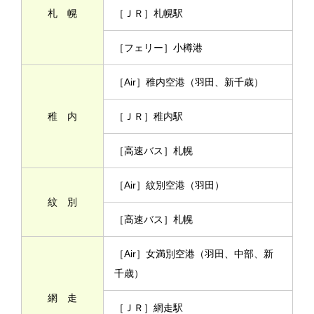
札 幌
［ＪＲ］札幌駅
［フェリー］小樽港
［Air］稚内空港（羽田、新千歳）
稚 内
［ＪＲ］稚内駅
［高速バス］札幌
［Air］紋別空港（羽田）
紋 別
［高速バス］札幌
［Air］女満別空港（羽田、中部、新
千歳）
網 走
［ＪＲ］網走駅