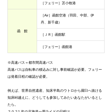
［フェリー］苫小牧港
［Air］函館空港（羽田、中部、伊
丹、新千歳）
函 館
［ＪＲ］函館駅
［フェリー］函館港
※高速バス＝都市間高速バス
高速バスは自転車の積込みに対し事前確認が必要。フェリー
は発着日程の確認が必要。
例えば、世界自然遺産、知床半島のウトロから羅臼へ抜ける
知床峠越えに、どうしても参加してみたいあなたがいるとし
たら。
２０２1 年の北海道一周ライドの日程は、