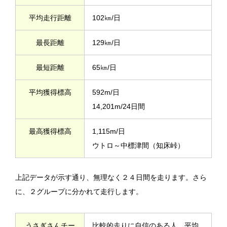
平均走行距離
102㎞/日
最長距離
129㎞/日
最短距離
65㎞/日
平均獲得標高
592m/日
14,201m/24日間
最高獲得標高
1,115m/日
ウトロ～中標津間（知床峠）
上記データが示す通り、無理なく２４日間を走ります。さら
に、２グループに分かれて走行します。
うさぎさんチー
比較的走りに自信のある人、平均