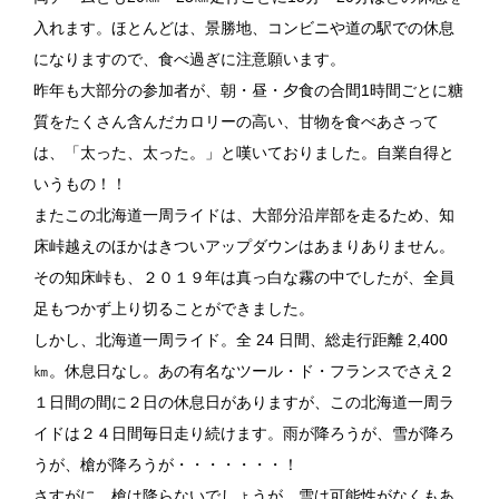
入れます。ほとんどは、景勝地、コンビニや道の駅での休息
になりますので、食べ過ぎに注意願います。
昨年も大部分の参加者が、朝・昼・夕食の合間1時間ごとに糖
質をたくさん含んだカロリーの高い、甘物を食べあさって
は、「太った、太った。」と嘆いておりました。自業自得と
いうもの！！
またこの北海道一周ライドは、大部分沿岸部を走るため、知
床峠越えのほかはきついアップダウンはあまりありません。
その知床峠も、２０１９年は真っ白な霧の中でしたが、全員
足もつかず上り切ることができました。
しかし、北海道一周ライド。全 24 日間、総走行距離 2,400
㎞。休息日なし。あの有名なツール・ド・フランスでさえ２
１日間の間に２日の休息日がありますが、この北海道一周ラ
イドは２４日間毎日走り続けます。雨が降ろうが、雪が降ろ
うが、槍が降ろうが・・・・・・・！
さすがに、槍は降らないでしょうが、雪は可能性がなくもあ