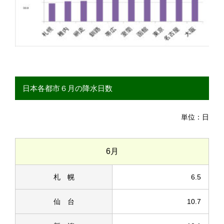
日本各都市６月の降水日数
単位：日
6月
札 幌
6.5
仙 台
10.7