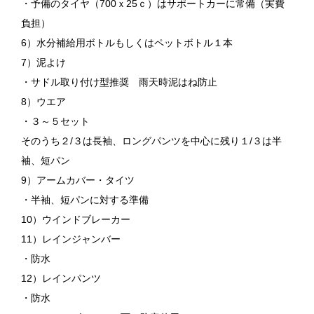
・予備のタイヤ（700ｘ25ｃ）はサポートカーに常備（実費
負担）
6）水分補給用ボトルもしくはペットボトル１本
7）泥よけ
・サドル取り付け型推奨 雨天時泥はね防止
8）ウエア
・３～５セット
そのうち２/３は長袖、ロングパンツを中心に残り１/３は半
袖、短パン
9）アームカバー・タイツ
・半袖、短パンに対する準備
10）ウインドブレーカー
11）レインジャンバー
・防水
12）レインパンツ
・防水