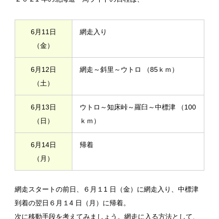
6月11日
網走入り
（金）
6月12日
網走～斜里～ウトロ （85ｋｍ）
（土）
6月13日
ウトロ～知床峠～羅臼～中標津 （100
（日）
ｋｍ）
6月14日
帰着
（月）
網走スタートの前日、６月１1 日（金）に網走入り、中標津
到着の翌日６月１4 日（月）に帰着。
次に移動手段を考えてみましょう。網走に入る方法として、